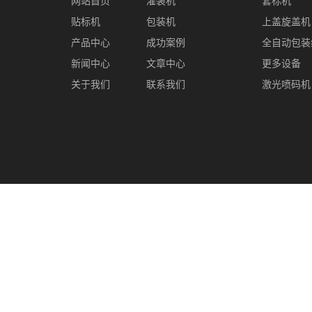
网站首页
灌装机
套标机
贴标机
包装机
上盖旋盖机
产品中心
成功案例
全自动包装
新闻中心
文章中心
更多设备
关于我们
联系我们
激光喷码机
Copyright © 成都凯利普机械设备有限公司 All rights res
主营区域：四川 重庆 太仓 苏州 无锡 南京 辽宁 北京 天津