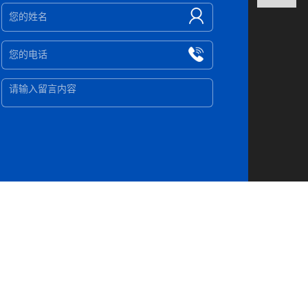
标机
, 欢迎来电咨询！
海 浙江 福建 云南