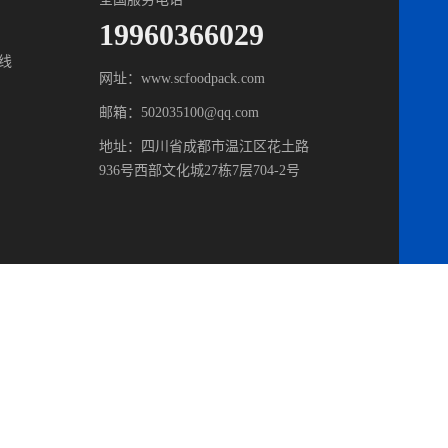
19960366029
线
网址：www.scfoodpack.com
邮箱：502035100@qq.com
地址：四川省成都市温江区花土路
936号西部文化城27栋7层704-2号
erved 备案号：
蜀ICP备2022010978号
主要从事于
灌装机
,
贴标机
,
包装机
,
套
 河北 山东 山西 陕西 甘肃 青海 河南 江苏 安徽 湖北 贵州 湖南 江西 上